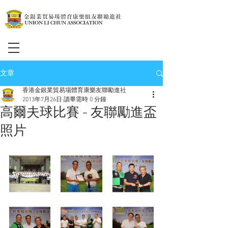
文章
香港金銀業貿易場體育康樂友聯勵進社
2013年7月26日
讀畢需時 0 分鐘
高爾夫球比賽 - 友聯勵進盃
照片