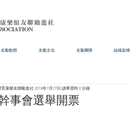
友勵動態
友勵文化
友勵團隊
組織架構
體育康樂友聯勵進社
2018年7月27日
讀畢需時 0 分鐘
幹事會選舉開票