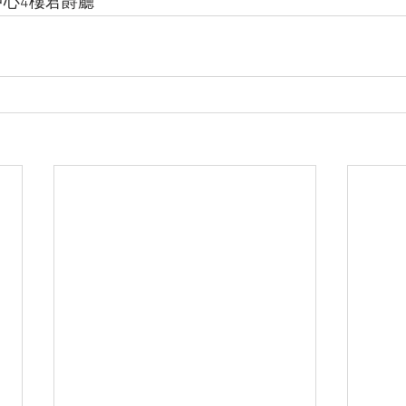
中心4樓君爵廳