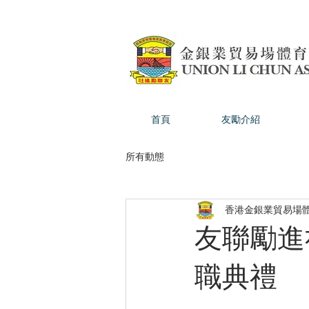
首頁
友勵介紹
所有動態
香港金銀業貿易場
友聯勵進
職典禮