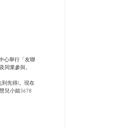
覽中心舉行「友聯
及同業參與。
先到先得)。現在
小姐3678 