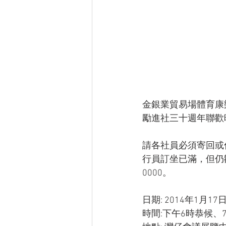
金銀業貿易場體育康
勵進社三十週年聯歡
請各社員必須寄回或傳
行員訂坐已滿，但仍
0000。
日期: 2014年1月17
時間:下午6時恭候、