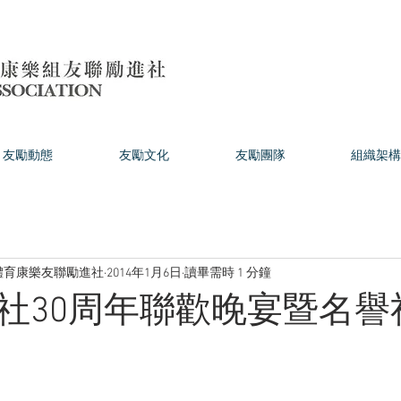
友勵動態
友勵文化
友勵團隊
組織架構
體育康樂友聯勵進社
2014年1月6日
讀畢需時 1 分鐘
社30周年聯歡晚宴暨名譽