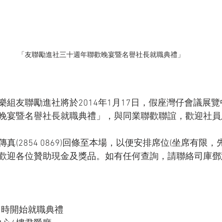
「友聯勵進社三十週年聯歡晚宴暨名譽社長就職典禮」
樂組友聯勵進社將於2014年1月17日，假座灣仔會議展
晚宴暨名譽社長就職典禮」，與同業聯歡聯誼，歡迎社員
真(2854 0869)回條至本場，以便安排席位(坐席有限，
歡迎各位贊助現金及獎品。如有任何查詢，請聯絡司庫鄧慧兒
日
7時開始就職典禮